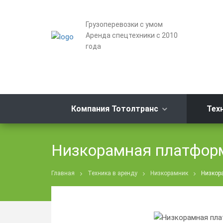
Грузоперевозки с умом
Аренда спецтехники с 2010
года
Компания Тотолтранс
Тех
Низкорамная платформ
Главная
Техника в аренду
Низкорамник
Низкор